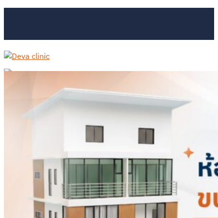
Skip
to
content
สอบถามราคา
หน้าแรก
ดูดไขมัน
ดูดไขมันต้นแขน
ดูดไขมันหน้าท้อง เอวเอส
ดูดไขมันร่อง 11
ดูดไขมันต้นขา
ดูดไขมันกรอบหน้า เหนียง