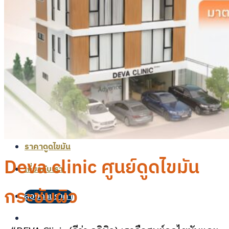
กระชับผิว J plasma
รีวิวดูดไขมัน
รีวิวดูดไขมันต้นแขน
รีวิวดูดไขมันหน้าท้อง เอวเอส
รีวิวดูดไขมันร่อง 11
รีวิวดูดไขมันต้นขา
รีวิวดูดไขมันเหนียง กรอบหน้า
รีวิว J Plasma
รีวิวเคสแก้
ราคาดูดไขมัน
Deva clinic ศูนย์ดูดไขมัน
เกี่ยวกับเรา
กระชับผิว
สอบถามราคา